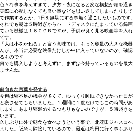
色々な事を考えすぎて、夕方・夜になると変な構想が頭を過ぎ
実際に心配しなくても良い事などを思い返してしまったりして
て作業するとか、1日を無駄にする事無く過ごしたいものです
それでも朝は５時過ぎからハードディスクにたまっている録画
ている機械は１６０ＧＢですが、子供が良く見る映画等を入れ
です。
「大は小をかねる」と言う意味では、もっと容量の大きな機器
んが、本当に必要な映像だけしか中に入っていないのか、確認
るものです。
何でも購入しようと考えずに、まずは今持っているものを最大
ませんね。
前向きな言葉を発する
今週は寝不足の機会が多くて、ゆっくり睡眠できなかった日が
と寝させてもらいました。１週間に１度だけでもこの時間があ
します。あまり寝溜めするつもりもないのですが、５時起きを
います。
久しぶりに外で朝食を食べようという事で、北花田ジャスコへ
ました。阪急も隣接しているので、最近は梅田に行く事もあり