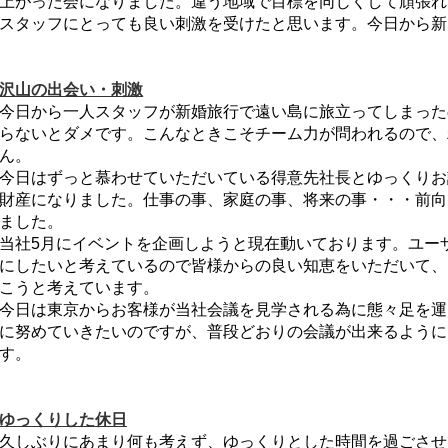
上がった会になりました。違う地域で目標を同じくして頑張れ
スタッフにとっても良い刺激を受けたと思います。今日から新
沢山の出会い・刺激
今日から一人スタッフが新婚旅行で遠い島に旅立ってしまった
らないとダメです。こんなときこそチーム力が問われるので、
ん。
今日はずっと慕わせていただいている得意先社長とゆっくりお
財産になりました。仕事の事、家庭の事、将来の事・・・前向
ました。
当社5月にイベントを企画しようと現在動いております。ユー
にしたいと考えているので皆様からの良い知恵をいただいて、
こうと考えています。
今日は東京からお客様が当社会議を見学される為に態々足を運
に努めていきたいのですが、普段どおりの会議が出来るように
す。
ゆっくりした休日
久しぶりにあまり何も考えず、ゆっくりとした時間を過ごさせ