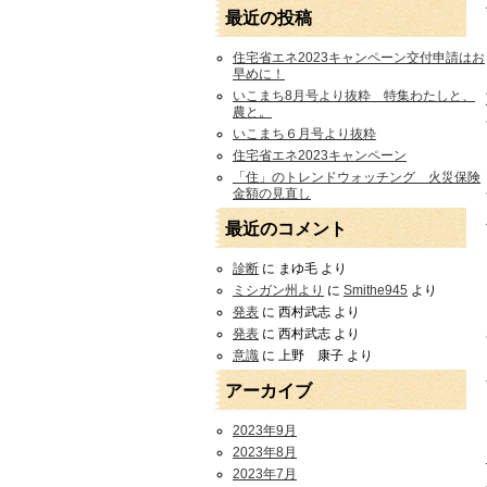
最近の投稿
住宅省エネ2023キャンペーン交付申請はお
早めに！
いこまち8月号より抜粋 特集わたしと、
農と。
いこまち６月号より抜粋
住宅省エネ2023キャンペーン
「住」のトレンドウォッチング 火災保険
金額の見直し
最近のコメント
診断
に
まゆ毛
より
ミシガン州より
に
Smithe945
より
発表
に
西村武志
より
発表
に
西村武志
より
意識
に
上野 康子
より
アーカイブ
2023年9月
2023年8月
2023年7月