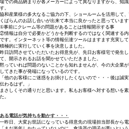
場での商品納まりが各メーカーによって異なりますから、知識
す。
協和産業様の多大なるご協力の下、ショールームを活用して、
くばらんのお話し合いが出来て本当に良かったと思っています
①事前にクレーム等の問題があることは情報開示する事
②情報は自分で必要かどうかを判断するのではなく関連する内
です。インターネット等の情報伝達ツールはますます充実して
積極的に実行していく事を決意しました。
昨日訪問させていただいたお得意先が、先日お客様宅で発生し
て、開示されるお話を聞かせていただきました。
黙っていれば問題のないことかも知れませんが、今の大企業が
してきた事が発端になっているのです。
「他のお客様にご迷惑をお掛けしたくないので・・・後は誠実
伝わるはず。」
まさしくその通りだと思います。私もお客様へ対する想いを素
た。
ある電話が気持ちを動かす・・・
一昨日、大変お世話になっている得意先の現場担当部長から電
「まだ半年しかたっていないのに、食洗器の調子が悪いという