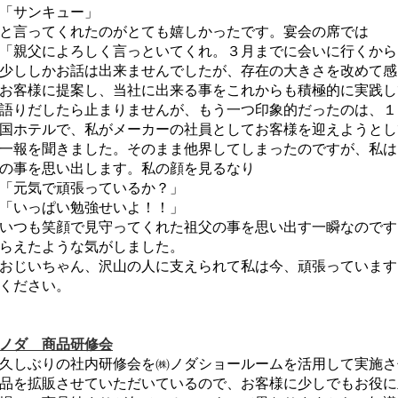
「サンキュー」
と言ってくれたのがとても嬉しかったです。宴会の席では
「親父によろしく言っといてくれ。３月までに会いに行くから
少ししかお話は出来ませんでしたが、存在の大きさを改めて感
お客様に提案し、当社に出来る事をこれからも積極的に実践し
語りだしたら止まりませんが、もう一つ印象的だったのは、１
国ホテルで、私がメーカーの社員としてお客様を迎えようとし
一報を聞きました。そのまま他界してしまったのですが、私は
の事を思い出します。私の顔を見るなり
「元気で頑張っているか？」
「いっぱい勉強せいよ！！」
いつも笑顔で見守ってくれた祖父の事を思い出す一瞬なのです
らえたような気がしました。
おじいちゃん、沢山の人に支えられて私は今、頑張っています
ください。
ノダ 商品研修会
久しぶりの社内研修会を㈱ノダショールームを活用して実施さ
品を拡販させていただいているので、お客様に少しでもお役に