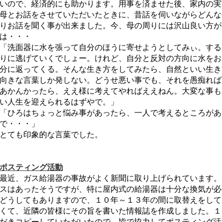
いので、経済的にも助かります。用事を済ませた後、家内の実
母とお話をさせていただいたときに、昔話を伺いながらどんな
りお話を聞く事が出来ました。今、母の周りには沢山良い方が
は・・・
「洗面器に水を張って自分のほうに寄せようとしてみぃ。する
りに逃げていくでしょー。けれど、自分と反対の方向に水をお
分に返ってくる。そんな生き方をしてみたら、自然といい生き
向きな言葉しか発しない。どうせ悪い事でも、それを愚痴れば
あかんかったら、ええ様に考えてやればええねん。大変な事も
い人生を迎えられるはずやで。」
「ひろはちょっと悩み事があったら、一人で考えるところがあ
で・・・」
とても印象的な言葉でした。
ポスティング活動
最近、ガス給湯器の事故がよく新聞に取り上げられています。
スはあったそうですが、特に屋内式の給湯器は十分な換気が必
どうしてもありますので、１０年～１３年の間に取替えをして
くて、近隣の皆様にその旨を書いた情報誌を作成しました。１
だきコピーしていただいたので、皆で協力してポスティング活