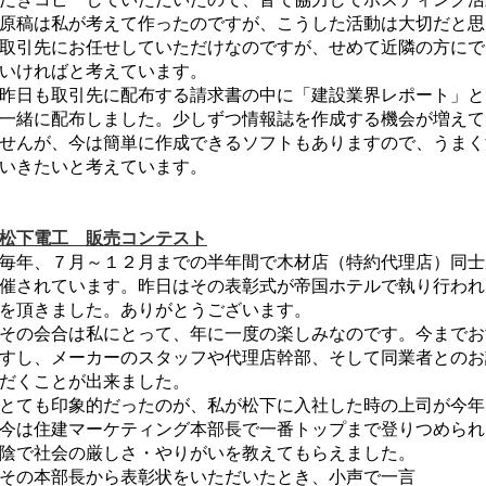
原稿は私が考えて作ったのですが、こうした活動は大切だと思
取引先にお任せしていただけなのですが、せめて近隣の方にで
いければと考えています。
昨日も取引先に配布する請求書の中に「建設業界レポート」と
一緒に配布しました。少しずつ情報誌を作成する機会が増えて
せんが、今は簡単に作成できるソフトもありますので、うまく
いきたいと考えています。
松下電工 販売コンテスト
毎年、７月～１２月までの半年間で木材店（特約代理店）同士
催されています。昨日はその表彰式が帝国ホテルで執り行われ
を頂きました。ありがとうございます。
その会合は私にとって、年に一度の楽しみなのです。今までお
すし、メーカーのスタッフや代理店幹部、そして同業者とのお
だくことが出来ました。
とても印象的だったのが、私が松下に入社した時の上司が今年
今は住建マーケティング本部長で一番トップまで登りつめられ
陰で社会の厳しさ・やりがいを教えてもらえました。
その本部長から表彰状をいただいたとき、小声で一言