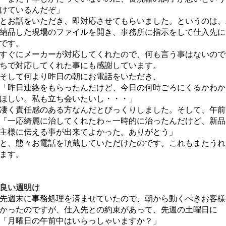
けているんだぞ」
とお話をいただき、即対応させてもらいました。というのは、
納品した現場のファイルを開き、事務所に指示をして仕入先に
です。
すぐにメーカーが対応してくれたので、何も言う事はないので
ちで対応してくれた事にも感謝しています。
そして何より昨日の朝にお電話をいただき、
「昨日連絡をもらったんだけど、今日の何時ごろにくるかわか
ほしい。私も立ち会いたいし・・・」
凄く責任感のある方なんだとびっくりしました。そして、午前
「一応綺麗に治してくれたわ～一時的に治ったんだけど、新品
主様に伝える事が出来てよかった。ありがとう」
と、態々お電話を頂戴していただけたのです。これもまたうれ
ます。
良い週明け
先週末に事務処理を済ませていたので、朝から動くべきお客様
かったのですが、仕入先との約束があって、先週の土曜日に
「月曜日の午前中はいらっしゃいますか？」