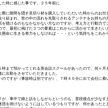
した時に感じた事です。２５年前に
た際に隙間を隠す見切り材を購入していただいた時からのお付
取り組まれ、世の中の流れを先取りされるアンテナをお持ちの
話を聴けるのもなかなかない方なのですが、考え方と行動力で
ので、最初に掲げた２つの要素はこれからに活かせて生きたい
生懸命に生きる努力をしなければ・・・という気持ちをこれか
５時まで預かってくれる英会話スクールがあったので、何ヶ月
緒に出勤をさせていただきました。
いのですが（事故時は別ですが）、７時４０分に出て会社に着
すが、車中で娘と話をしながらというのも、普段接点が少なす
迷惑を掛けないようにはしているつもりですが、何かあったと