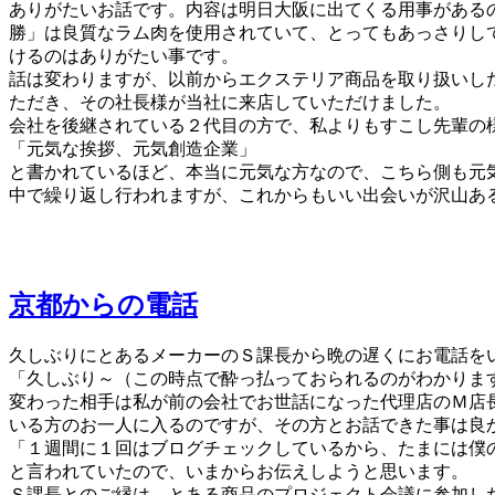
ありがたいお話です。内容は明日大阪に出てくる用事がある
勝」は良質なラム肉を使用されていて、とってもあっさりし
けるのはありがたい事です。
話は変わりますが、以前からエクステリア商品を取り扱いし
ただき、その社長様が当社に来店していただけました。
会社を後継されている２代目の方で、私よりもすこし先輩の
「元気な挨拶、元気創造企業」
と書かれているほど、本当に元気な方なので、こちら側も元
中で繰り返し行われますが、これからもいい出会いが沢山あ
京都からの電話
久しぶりにとあるメーカーのＳ課長から晩の遅くにお電話を
「久しぶり～（この時点で酔っ払っておられるのがわかりま
変わった相手は私が前の会社でお世話になった代理店のＭ店
いる方のお一人に入るのですが、その方とお話できた事は良
「１週間に１回はブログチェックしているから、たまには僕
と言われていたので、いまからお伝えしようと思います。
Ｓ課長とのご縁は、とある商品のプロジェクト会議に参加し