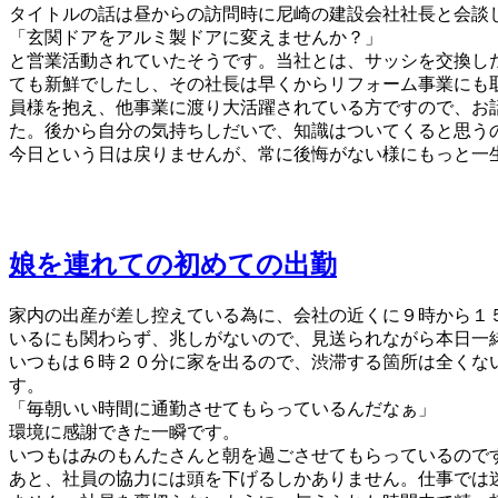
タイトルの話は昼からの訪問時に尼崎の建設会社社長と会談
「玄関ドアをアルミ製ドアに変えませんか？」
と営業活動されていたそうです。当社とは、サッシを交換し
ても新鮮でしたし、その社長は早くからリフォーム事業にも
員様を抱え、他事業に渡り大活躍されている方ですので、お
た。後から自分の気持ちしだいで、知識はついてくると思う
今日という日は戻りませんが、常に後悔がない様にもっと一
娘を連れての初めての出勤
家内の出産が差し控えている為に、会社の近くに９時から１
いるにも関わらず、兆しがないので、見送られながら本日一
いつもは６時２０分に家を出るので、渋滞する箇所は全くな
す。
「毎朝いい時間に通勤させてもらっているんだなぁ」
環境に感謝できた一瞬です。
いつもはみのもんたさんと朝を過ごさせてもらっているので
あと、社員の協力には頭を下げるしかありません。仕事では