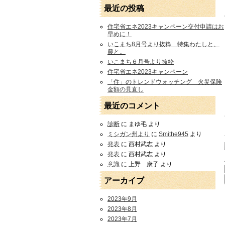
最近の投稿
住宅省エネ2023キャンペーン交付申請はお
早めに！
いこまち8月号より抜粋 特集わたしと、
農と。
いこまち６月号より抜粋
住宅省エネ2023キャンペーン
「住」のトレンドウォッチング 火災保険
金額の見直し
最近のコメント
診断
に
まゆ毛
より
ミシガン州より
に
Smithe945
より
発表
に
西村武志
より
発表
に
西村武志
より
意識
に
上野 康子
より
アーカイブ
2023年9月
2023年8月
2023年7月