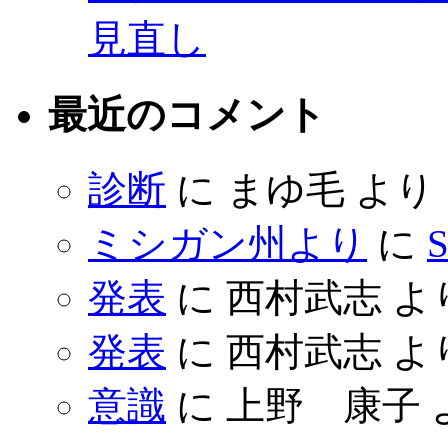
見直し
最近のコメント
診断
に
まゆ毛
より
ミシガン州より
に
S
発表
に
西村武志
よ
発表
に
西村武志
よ
意識
に
上野 康子