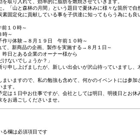
動を取り入れて、効率的に脂肪を燃焼させていきます。
た。「山と森林の月間」という題目で夏休みに様々な箇所で自
炭素固定化に貢献している事を子供達に知ってもらう為にも良
午前１０時～
３時～
子作り体験→８月１９日 午前１０時～
れて、新商品の企画、製作を実施する→８月１日～
、昨日とある企業のオーナー様から
だけないでしょうか？」
断り申し上げましたが、新しい出会いが沢山待っていますし、
しまいますので、私の勉強も含めて、何かのイベントには参加
います。
予定は１日中お仕事ですが、会社としては明日、明後日とお休
末をお過ごしくださいませ。
いる欄は必須項目です