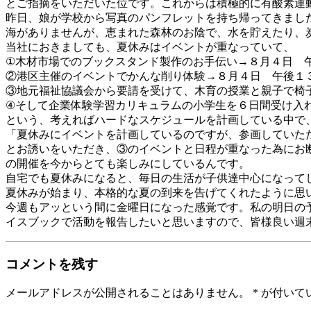
とご指摘をいただいた位です。これからは積極的に有酸素運
昨日、娘が学校から写真のパンフレットを持ち帰ってきまし
海がありませんが、恵まれた森林のお陰で、水を貯えたり、
当社におきましても、夏休みはイベントが重なっていて、
①木材市場でのブックスタンド製作のお手伝い→８月４日 
②港区主催のイベントでかんな削り体験→８月４日 午後１
③地元福祉協議会から要請を受けて、木育の授業と親子で椅
④そして企業体験学習カリキュラムの小学生を６日間受け入
という、考えればハードなスケジュールを計画している中で
「夏休みにイベントを計画しているのですが、参画していた
とお誘いをいただき、③のイベントと日程が重なった為にお
の開催を今からとても楽しみにしているんです。
自宅でも夏休みになると、毎日の生活が子供達中心になって
夏休みが始まり、本格的な夏の到来を告げてくれたように思
今週もアッという間に金曜日になった感覚です。私の明日の
イスブックで活動を報告したいと思いますので、皆様良い週
コメントを残す
メールアドレスが公開されることはありません。
*
が付いて