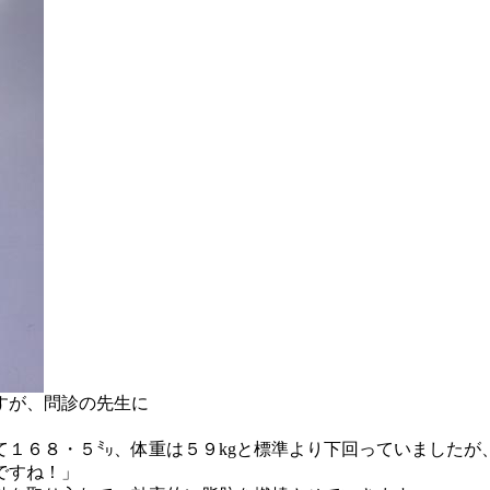
すが、問診の先生に
て１６８・５㍉、体重は５９kgと標準より下回っていましたが
ですね！」