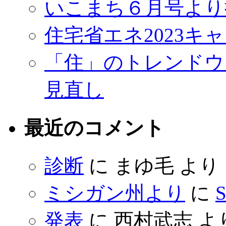
いこまち６月号より
住宅省エネ2023キ
「住」のトレンドウ
見直し
最近のコメント
診断
に
まゆ毛
より
ミシガン州より
に
S
発表
に
西村武志
よ