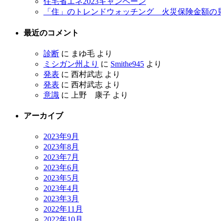
住宅省エネ2023キャンペーン
「住」のトレンドウォッチング 火災保険金額の
最近のコメント
診断
に
まゆ毛
より
ミシガン州より
に
Smithe945
より
発表
に
西村武志
より
発表
に
西村武志
より
意識
に
上野 康子
より
アーカイブ
2023年9月
2023年8月
2023年7月
2023年6月
2023年5月
2023年4月
2023年3月
2022年11月
2022年10月