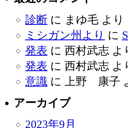
診断
に
まゆ毛
より
ミシガン州より
に
S
発表
に
西村武志
よ
発表
に
西村武志
よ
意識
に
上野 康子
アーカイブ
2023年9月