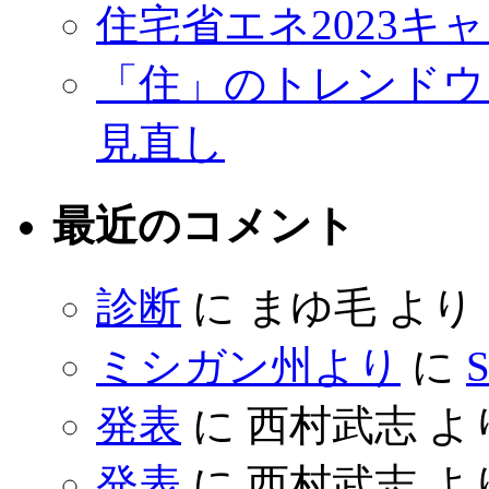
住宅省エネ2023キ
「住」のトレンドウ
見直し
最近のコメント
診断
に
まゆ毛
より
ミシガン州より
に
S
発表
に
西村武志
よ
発表
に
西村武志
よ