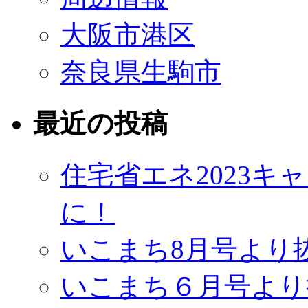
大阪市港区
奈良県生駒市
最近の投稿
住宅省エネ2023
に！
いこまち8月号より
いこまち６月号より