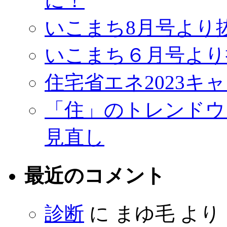
に！
いこまち8月号より
いこまち６月号より
住宅省エネ2023キ
「住」のトレンドウ
見直し
最近のコメント
診断
に
まゆ毛
より