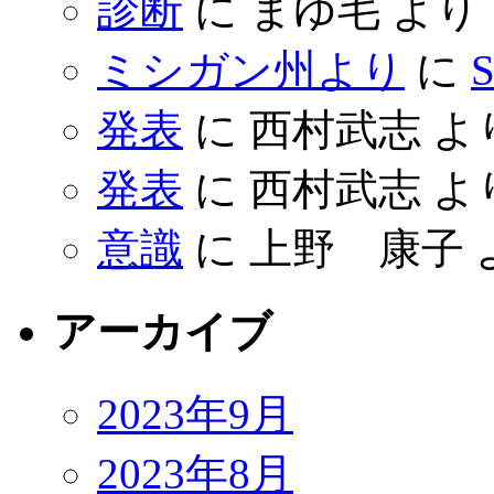
診断
に
まゆ毛
より
ミシガン州より
に
S
発表
に
西村武志
よ
発表
に
西村武志
よ
意識
に
上野 康子
アーカイブ
2023年9月
2023年8月