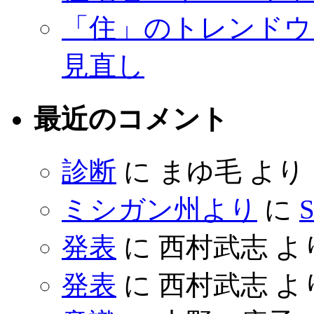
「住」のトレンドウ
見直し
最近のコメント
診断
に
まゆ毛
より
ミシガン州より
に
S
発表
に
西村武志
よ
発表
に
西村武志
よ