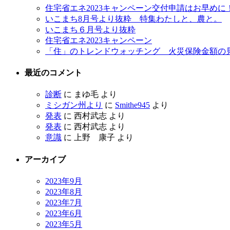
住宅省エネ2023キャンペーン交付申請はお早めに
いこまち8月号より抜粋 特集わたしと、農と。
いこまち６月号より抜粋
住宅省エネ2023キャンペーン
「住」のトレンドウォッチング 火災保険金額の
最近のコメント
診断
に
まゆ毛
より
ミシガン州より
に
Smithe945
より
発表
に
西村武志
より
発表
に
西村武志
より
意識
に
上野 康子
より
アーカイブ
2023年9月
2023年8月
2023年7月
2023年6月
2023年5月