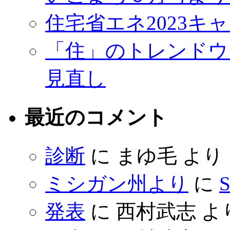
住宅省エネ2023キ
「住」のトレンドウ
見直し
最近のコメント
診断
に
まゆ毛
より
ミシガン州より
に
S
発表
に
西村武志
よ