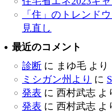
住宅省エネ2023キ
「住」のトレンドウ
見直し
最近のコメント
診断
に
まゆ毛
より
ミシガン州より
に
S
発表
に
西村武志
よ
発表
に
西村武志
よ