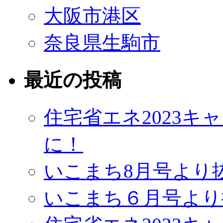
大阪市港区
奈良県生駒市
最近の投稿
住宅省エネ2023
に！
いこまち8月号より
いこまち６月号より