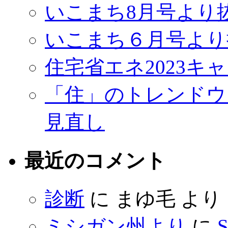
いこまち8月号より
いこまち６月号より
住宅省エネ2023キ
「住」のトレンドウ
見直し
最近のコメント
診断
に
まゆ毛
より
ミシガン州より
に
S