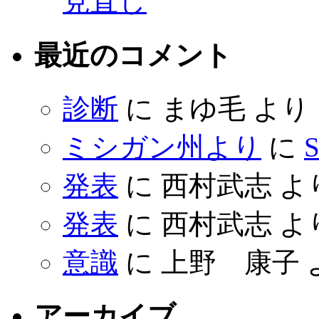
見直し
最近のコメント
診断
に
まゆ毛
より
ミシガン州より
に
S
発表
に
西村武志
よ
発表
に
西村武志
よ
意識
に
上野 康子
アーカイブ