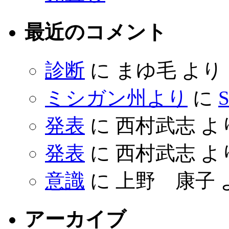
最近のコメント
診断
に
まゆ毛
より
ミシガン州より
に
S
発表
に
西村武志
よ
発表
に
西村武志
よ
意識
に
上野 康子
アーカイブ