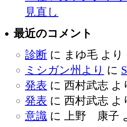
見直し
最近のコメント
診断
に
まゆ毛
より
ミシガン州より
に
S
発表
に
西村武志
よ
発表
に
西村武志
よ
意識
に
上野 康子