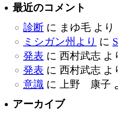
最近のコメント
診断
に
まゆ毛
より
ミシガン州より
に
S
発表
に
西村武志
よ
発表
に
西村武志
よ
意識
に
上野 康子
アーカイブ