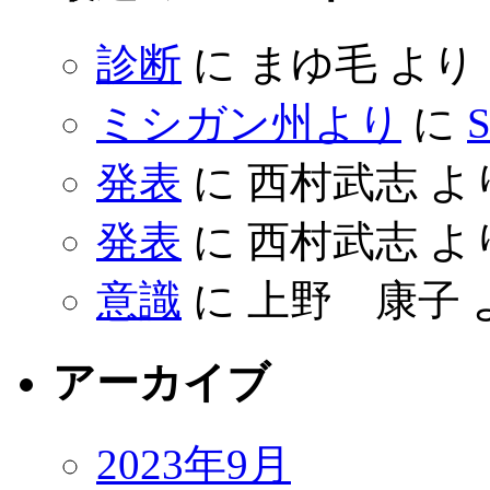
診断
に
まゆ毛
より
ミシガン州より
に
S
発表
に
西村武志
よ
発表
に
西村武志
よ
意識
に
上野 康子
アーカイブ
2023年9月