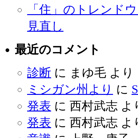
「住」のトレンドウ
見直し
最近のコメント
診断
に
まゆ毛
より
ミシガン州より
に
S
発表
に
西村武志
よ
発表
に
西村武志
よ