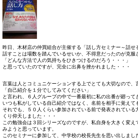
昨日、木材店の仲買組合が主催する「話し方セミナー～話せ
話すことは場数を踏んでいるせいか、不得意だったのが克服
「どんな方法で人の気持ちをひきつけるのだろう・・・」
と思っていたのですが、完全に出鼻を挫かれました・・・
言葉は人とコミュニケーションする上でとても大切なので、
「自己紹介を１分でしてみてください」
と言われ、６人グループの中で一番最初に私の出番が廻って
いつも私がしている自己紹介ではなく、名前を相手に覚えて
それでも、５０人くらい参加されている前で発表されている
くり仰天しました・・・
この勉強会は３回シリーズなのですが、私自身を大きく変え
みようと思っています。
このセミナーに参加して、中学校の校長先生を思い出しまし