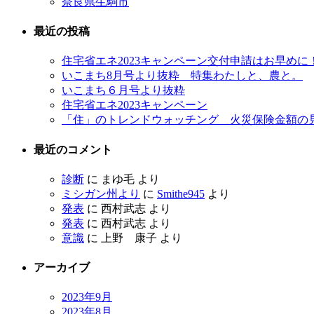
奈良県生駒市
最近の投稿
住宅省エネ2023キャンペーン交付申請はお早めに
いこまち8月号より抜粋 特集わたしと、農と。
いこまち６月号より抜粋
住宅省エネ2023キャンペーン
「住」のトレンドウォッチング 火災保険金額の
最近のコメント
診断
に
まゆ毛
より
ミシガン州より
に
Smithe945
より
発表
に
西村武志
より
発表
に
西村武志
より
意識
に
上野 康子
より
アーカイブ
2023年9月
2023年8月