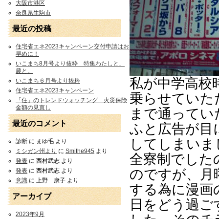
大阪市港区
奈良県生駒市
最近の投稿
住宅省エネ2023キャンペーン交付申請はお
早めに！
いこまち8月号より抜粋 特集わたしと、
農と。
私が中学高校
いこまち６月号より抜粋
住宅省エネ2023キャンペーン
乗らせていた
「住」のトレンドウォッチング 火災保険
金額の見直し
まで通ってい
最近のコメント
ふと広告が目
してしまいま
診断
に
まゆ毛
より
ミシガン州より
に
Smithe945
より
全寮制でした
発表
に
西村武志
より
のですが、月
発表
に
西村武志
より
意識
に
上野 康子
より
する為に漫画
アーカイブ
日をどう過ご
2023年9月