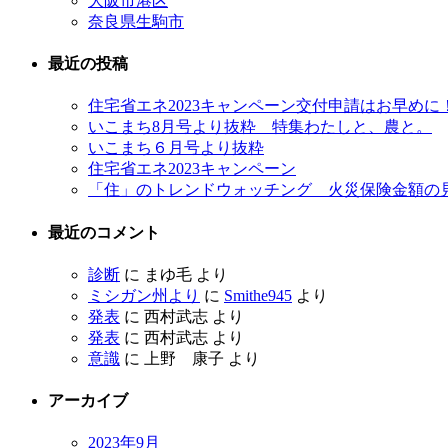
大阪市港区
奈良県生駒市
最近の投稿
住宅省エネ2023キャンペーン交付申請はお早めに
いこまち8月号より抜粋 特集わたしと、農と。
いこまち６月号より抜粋
住宅省エネ2023キャンペーン
「住」のトレンドウォッチング 火災保険金額の
最近のコメント
診断
に
まゆ毛
より
ミシガン州より
に
Smithe945
より
発表
に
西村武志
より
発表
に
西村武志
より
意識
に
上野 康子
より
アーカイブ
2023年9月