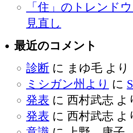
「住」のトレンドウ
見直し
最近のコメント
診断
に
まゆ毛
より
ミシガン州より
に
S
発表
に
西村武志
よ
発表
に
西村武志
よ
意識
に
上野 康子