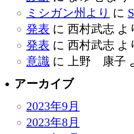
ミシガン州より
に
S
発表
に
西村武志
よ
発表
に
西村武志
よ
意識
に
上野 康子
アーカイブ
2023年9月
2023年8月