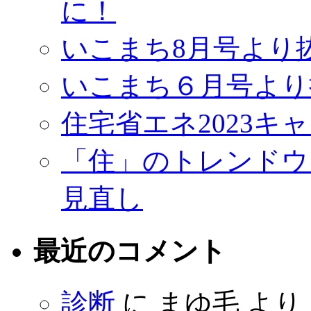
に！
いこまち8月号より
いこまち６月号より
住宅省エネ2023キ
「住」のトレンドウ
見直し
最近のコメント
診断
に
まゆ毛
より