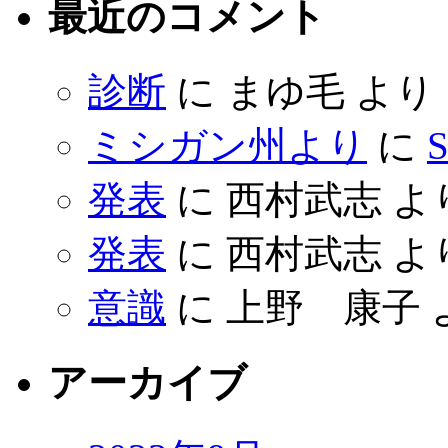
最近のコメント
診断
に
まゆ毛
より
ミシガン州より
に
S
発表
に
西村武志
よ
発表
に
西村武志
よ
意識
に
上野 康子
アーカイブ