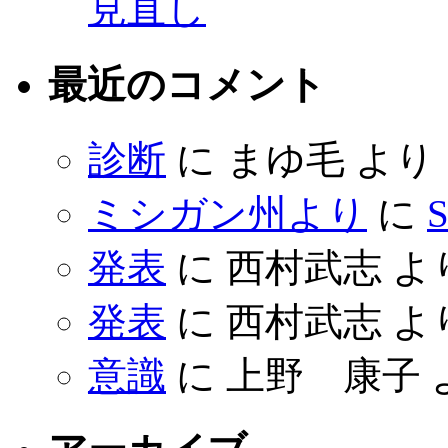
見直し
最近のコメント
診断
に
まゆ毛
より
ミシガン州より
に
S
発表
に
西村武志
よ
発表
に
西村武志
よ
意識
に
上野 康子