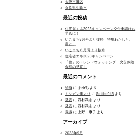
大阪市港区
奈良県生駒市
最近の投稿
住宅省エネ2023キャンペーン交付申請はお
早めに！
いこまち8月号より抜粋 特集わたしと、
農と。
いこまち６月号より抜粋
住宅省エネ2023キャンペーン
「住」のトレンドウォッチング 火災保険
金額の見直し
最近のコメント
診断
に
まゆ毛
より
ミシガン州より
に
Smithe945
より
発表
に
西村武志
より
発表
に
西村武志
より
意識
に
上野 康子
より
アーカイブ
2023年9月