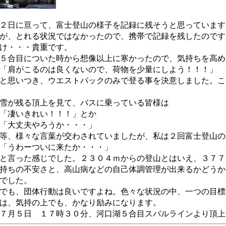
２日に亘って、富士登山の様子を記録に残そうと思っています
が、とれる状況ではなかったので、携帯で記録を残したのです
け・・・貴重です。
５合目についた時から想像以上に寒かったので、気持ちを高め
「肩がこるのは良くないので、荷物を少量にしよう！！！」
と思いつき、ウエストバックのみで登る事を決意しました。こ
雪が残る頂上を見て、バスに乗っている皆様は
「凄いきれい！！！」とか
「大丈夫やろうか・・・」
等、様々な言葉が交わされていましたが、私は２回富士登山の
「うわーついに来たか・・・」
と言った感じでした。２３０４ｍからの登山とはいえ、３７７
持ちの不安さと、高山病などの自己体調管理が出来るかどうか
でした。
でも、団体行動は良いですよね。色々な状況の中、一つの目標
は、気持の上でも、かなり励みになります。
７月５日 １７時３０分、河口湖５合目スバルラインより頂上