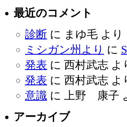
最近のコメント
診断
に
まゆ毛
より
ミシガン州より
に
S
発表
に
西村武志
よ
発表
に
西村武志
よ
意識
に
上野 康子
アーカイブ