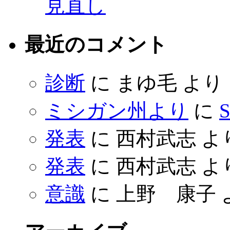
見直し
最近のコメント
診断
に
まゆ毛
より
ミシガン州より
に
S
発表
に
西村武志
よ
発表
に
西村武志
よ
意識
に
上野 康子