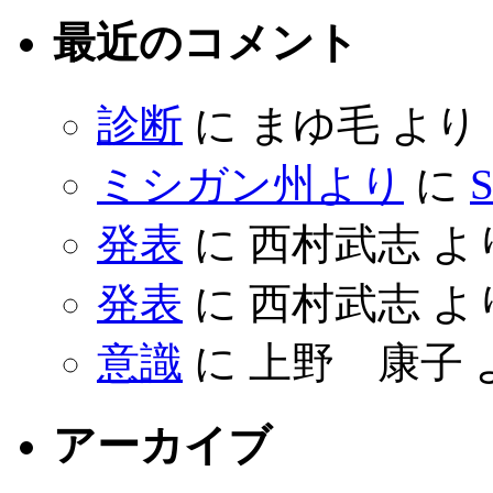
最近のコメント
診断
に
まゆ毛
より
ミシガン州より
に
S
発表
に
西村武志
よ
発表
に
西村武志
よ
意識
に
上野 康子
アーカイブ