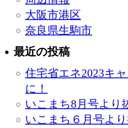
大阪市港区
奈良県生駒市
最近の投稿
住宅省エネ2023
に！
いこまち8月号より
いこまち６月号より