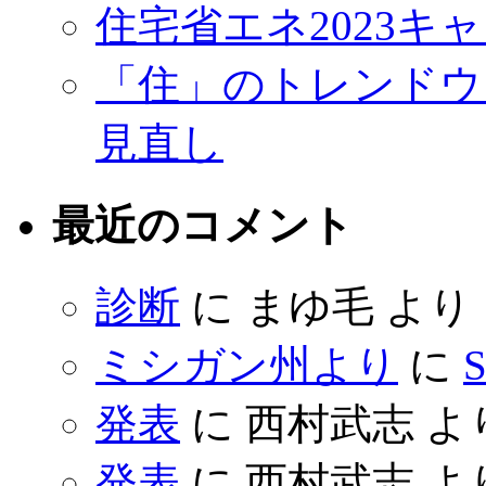
住宅省エネ2023キ
「住」のトレンドウ
見直し
最近のコメント
診断
に
まゆ毛
より
ミシガン州より
に
S
発表
に
西村武志
よ
発表
に
西村武志
よ