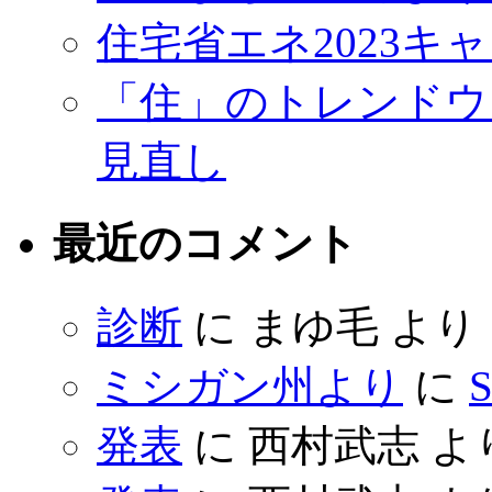
住宅省エネ2023キ
「住」のトレンドウ
見直し
最近のコメント
診断
に
まゆ毛
より
ミシガン州より
に
S
発表
に
西村武志
よ