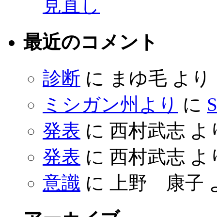
見直し
最近のコメント
診断
に
まゆ毛
より
ミシガン州より
に
S
発表
に
西村武志
よ
発表
に
西村武志
よ
意識
に
上野 康子