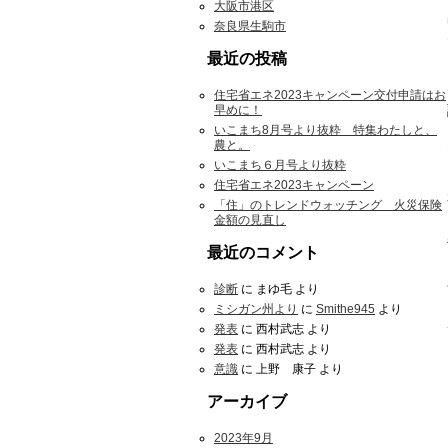
大阪市港区
奈良県生駒市
最近の投稿
住宅省エネ2023キャンペーン交付申請はお
早めに！
いこまち8月号より抜粋 特集わたしと、
農と。
いこまち６月号より抜粋
住宅省エネ2023キャンペーン
「住」のトレンドウォッチング 火災保険
金額の見直し
最近のコメント
診断
に
まゆ毛
より
ミシガン州より
に
Smithe945
より
発表
に
西村武志
より
発表
に
西村武志
より
意識
に
上野 康子
より
アーカイブ
2023年9月