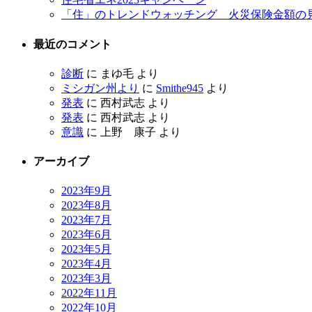
「住」のトレンドウォッチング 火災保険金額の
最近のコメント
診断
に
まゆ毛
より
ミシガン州より
に
Smithe945
より
発表
に
西村武志
より
発表
に
西村武志
より
意識
に
上野 康子
より
アーカイブ
2023年9月
2023年8月
2023年7月
2023年6月
2023年5月
2023年4月
2023年3月
2022年11月
2022年10月