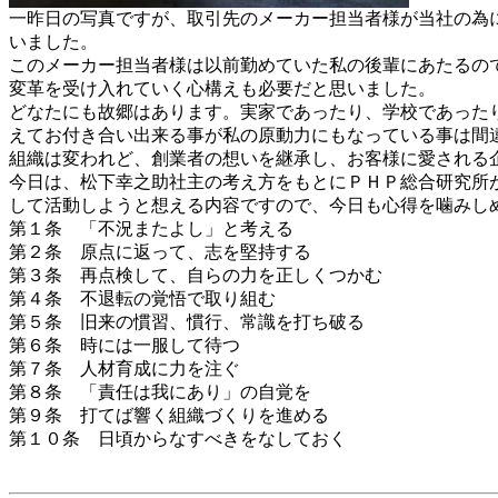
一昨日の写真ですが、取引先のメーカー担当者様が当社の為
いました。
このメーカー担当者様は以前勤めていた私の後輩にあたるの
変革を受け入れていく心構えも必要だと思いました。
どなたにも故郷はあります。実家であったり、学校であった
えてお付き合い出来る事が私の原動力にもなっている事は間
組織は変われど、創業者の想いを継承し、お客様に愛される
今日は、松下幸之助社主の考え方をもとにＰＨＰ総合研究所
して活動しようと想える内容ですので、今日も心得を噛みし
第１条 「不況またよし」と考える
第２条 原点に返って、志を堅持する
第３条 再点検して、自らの力を正しくつかむ
第４条 不退転の覚悟で取り組む
第５条 旧来の慣習、慣行、常識を打ち破る
第６条 時には一服して待つ
第７条 人材育成に力を注ぐ
第８条 「責任は我にあり」の自覚を
第９条 打てば響く組織づくりを進める
第１０条 日頃からなすべきをなしておく
「松下幸之助 不況克