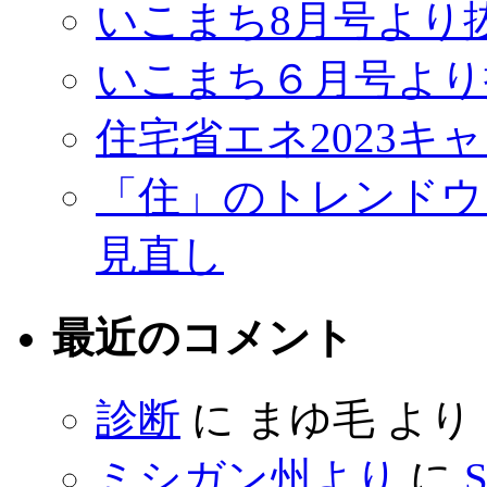
いこまち8月号より
いこまち６月号より
住宅省エネ2023キ
「住」のトレンドウ
見直し
最近のコメント
診断
に
まゆ毛
より
ミシガン州より
に
S