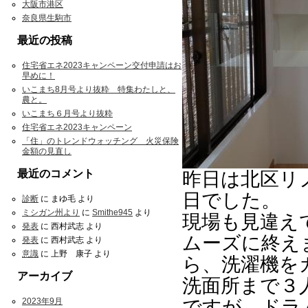
大阪市港区
奈良県生駒市
最近の投稿
住宅省エネ2023キャンペーン交付申請はお
早めに！
いこまち8月号より抜粋 特集わたしと、
農と。
いこまち６月号より抜粋
住宅省エネ2023キャンペーン
「住」のトレンドウォッチング 火災保険
金額の見直し
最近のコメント
昨日は北区リ
日でした。
診断
に
まゆ毛
より
ミシガン州より
に
Smithe945
より
現場も見違え
発表
に
西村武志
より
ムーズに終え
発表
に
西村武志
より
意識
に
上野 康子
より
ら、洗濯機を
アーカイブ
洗面所まで３
2023年9月
ですが、ドラ