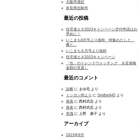
大阪市港区
奈良県生駒市
最近の投稿
住宅省エネ2023キャンペーン交付申請はお
早めに！
いこまち8月号より抜粋 特集わたしと、
農と。
いこまち６月号より抜粋
住宅省エネ2023キャンペーン
「住」のトレンドウォッチング 火災保険
金額の見直し
最近のコメント
診断
に
まゆ毛
より
ミシガン州より
に
Smithe945
より
発表
に
西村武志
より
発表
に
西村武志
より
意識
に
上野 康子
より
アーカイブ
2023年9月