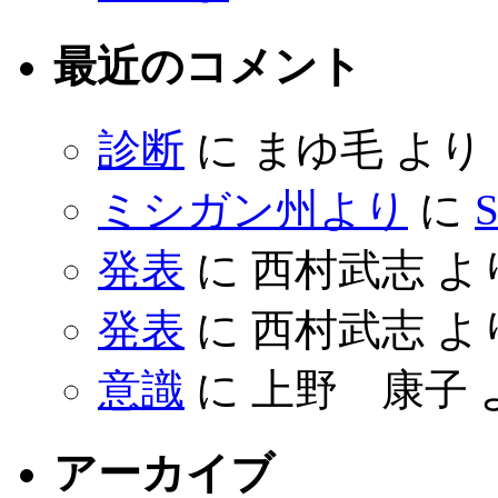
最近のコメント
診断
に
まゆ毛
より
ミシガン州より
に
S
発表
に
西村武志
よ
発表
に
西村武志
よ
意識
に
上野 康子
アーカイブ