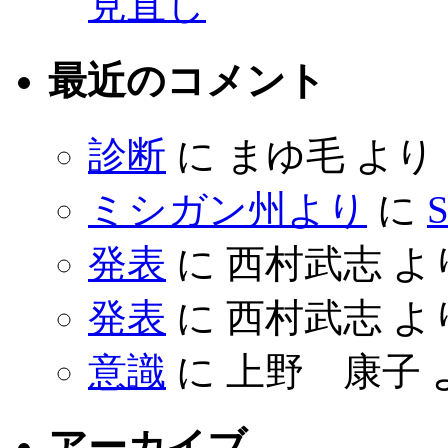
見直し
最近のコメント
診断
に
まゆ毛
より
ミシガン州より
に
S
発表
に
西村武志
よ
発表
に
西村武志
よ
意識
に
上野 康子
アーカイブ