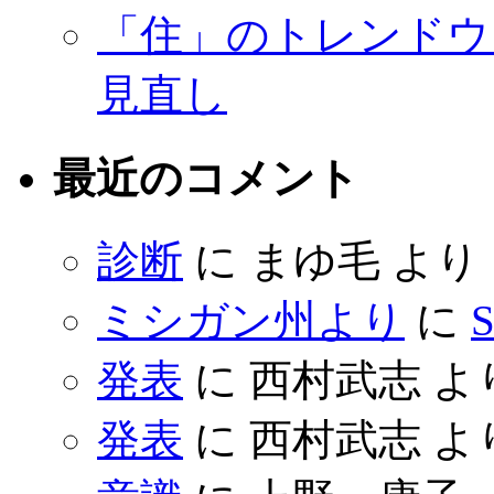
「住」のトレンドウ
見直し
最近のコメント
診断
に
まゆ毛
より
ミシガン州より
に
S
発表
に
西村武志
よ
発表
に
西村武志
よ