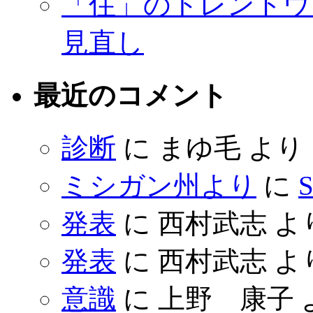
「住」のトレンドウ
見直し
最近のコメント
診断
に
まゆ毛
より
ミシガン州より
に
S
発表
に
西村武志
よ
発表
に
西村武志
よ
意識
に
上野 康子