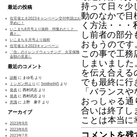
持って日々少
最近の投稿
動のなかで目
住宅省エネ2023キャンペーン交付申請はお
く方法・・・
早めに！
いこまち8月号より抜粋 特集わたしと、
し前者の部分
農と。
いこまち６月号より抜粋
おもうのです
住宅省エネ2023キャンペーン
この事で工務
「住」のトレンドウォッチング 火災保険
金額の見直し
しまいました
最近のコメント
を伝え合える
診断
に
まゆ毛
より
でも最終に行
ミシガン州より
に
Smithe945
より
「バランスや
発表
に
西村武志
より
発表
に
西村武志
より
おっしゃる通
意識
に
上野 康子
より
合いは終了し
アーカイブ
ことは本当に
2023年9月
2023年8月
コメントを残
2023年7月