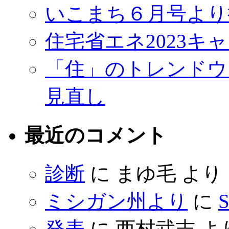
いこまち６月号より
住宅省エネ2023キ
「住」のトレンドウ
見直し
最近のコメント
診断
に
まゆ毛
より
ミシガン州より
に
S
発表
に
西村武志
よ