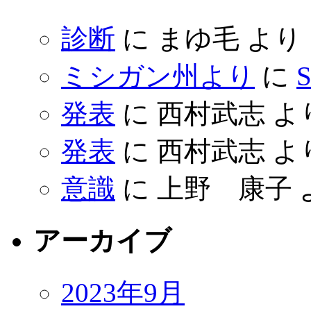
診断
に
まゆ毛
より
ミシガン州より
に
S
発表
に
西村武志
よ
発表
に
西村武志
よ
意識
に
上野 康子
アーカイブ
2023年9月