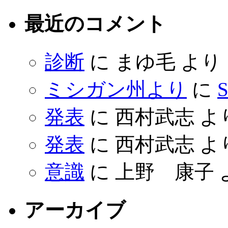
最近のコメント
診断
に
まゆ毛
より
ミシガン州より
に
S
発表
に
西村武志
よ
発表
に
西村武志
よ
意識
に
上野 康子
アーカイブ