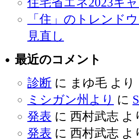
住宅省エネ2023キ
「住」のトレンドウ
見直し
最近のコメント
診断
に
まゆ毛
より
ミシガン州より
に
S
発表
に
西村武志
よ
発表
に
西村武志
よ