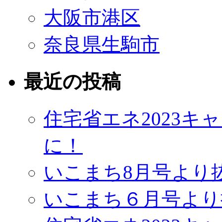
大阪市港区
奈良県生駒市
最近の投稿
住宅省エネ2023
に！
いこまち8月号より
いこまち６月号より